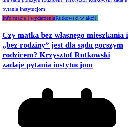
Informacje i wydarzenia
Rutkowski w akcji!
Czy matka bez własnego mieszkania i
„bez rodziny” jest dla sądu gorszym
rodzicem? Krzysztof Rutkowski
zadaje pytania instytucjom