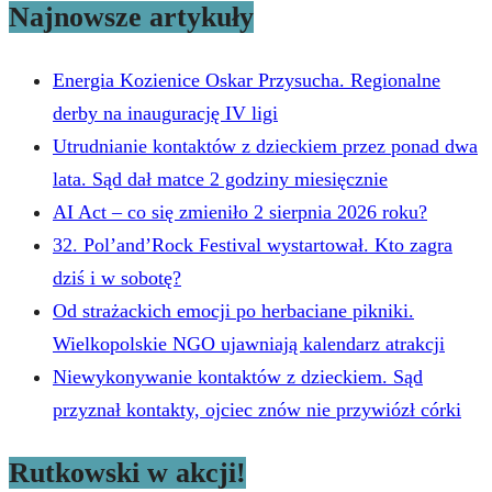
Najnowsze artykuły
Energia Kozienice Oskar Przysucha. Regionalne
derby na inaugurację IV ligi
Utrudnianie kontaktów z dzieckiem przez ponad dwa
lata. Sąd dał matce 2 godziny miesięcznie
AI Act – co się zmieniło 2 sierpnia 2026 roku?
32. Pol’and’Rock Festival wystartował. Kto zagra
dziś i w sobotę?
Od strażackich emocji po herbaciane pikniki.
Wielkopolskie NGO ujawniają kalendarz atrakcji
Niewykonywanie kontaktów z dzieckiem. Sąd
przyznał kontakty, ojciec znów nie przywiózł córki
Rutkowski w akcji!