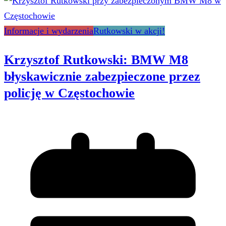
Informacje i wydarzenia
Rutkowski w akcji!
Krzysztof Rutkowski: BMW M8
błyskawicznie zabezpieczone przez
policję w Częstochowie