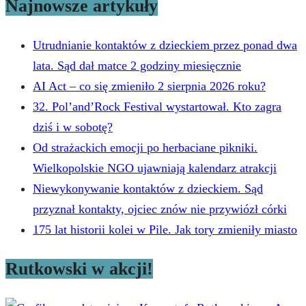
Najnowsze artykuły
Utrudnianie kontaktów z dzieckiem przez ponad dwa
lata. Sąd dał matce 2 godziny miesięcznie
AI Act – co się zmieniło 2 sierpnia 2026 roku?
32. Pol’and’Rock Festival wystartował. Kto zagra
dziś i w sobotę?
Od strażackich emocji po herbaciane pikniki.
Wielkopolskie NGO ujawniają kalendarz atrakcji
Niewykonywanie kontaktów z dzieckiem. Sąd
przyznał kontakty, ojciec znów nie przywiózł córki
175 lat historii kolei w Pile. Jak tory zmieniły miasto
Rutkowski w akcji!