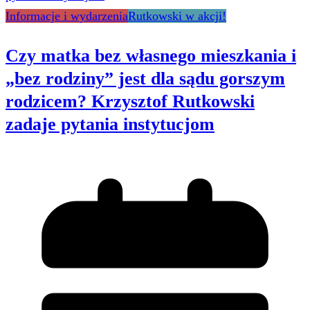
Informacje i wydarzenia
Rutkowski w akcji!
Czy matka bez własnego mieszkania i
„bez rodziny” jest dla sądu gorszym
rodzicem? Krzysztof Rutkowski
zadaje pytania instytucjom