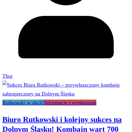
Thor
Rutkowski w akcji!
Informacje i wydarzenia
Biuro Rutkowski i kolejny sukces na
Dolnym Śląsku! Kombajn wart 700