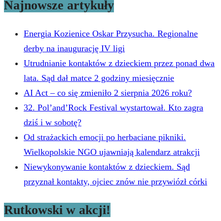
Najnowsze artykuły
Energia Kozienice Oskar Przysucha. Regionalne
derby na inaugurację IV ligi
Utrudnianie kontaktów z dzieckiem przez ponad dwa
lata. Sąd dał matce 2 godziny miesięcznie
AI Act – co się zmieniło 2 sierpnia 2026 roku?
32. Pol’and’Rock Festival wystartował. Kto zagra
dziś i w sobotę?
Od strażackich emocji po herbaciane pikniki.
Wielkopolskie NGO ujawniają kalendarz atrakcji
Niewykonywanie kontaktów z dzieckiem. Sąd
przyznał kontakty, ojciec znów nie przywiózł córki
Rutkowski w akcji!