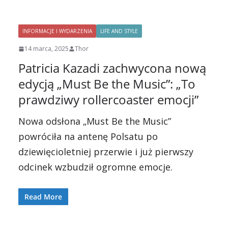
INFORMACJE I WYDARZENIA
LIFE AND STYLE
14 marca, 2025
Thor
Patricia Kazadi zachwycona nową
edycją „Must Be the Music”: „To
prawdziwy rollercoaster emocji”
Nowa odsłona „Must Be the Music”
powróciła na antenę Polsatu po
dziewięcioletniej przerwie i już pierwszy
odcinek wzbudził ogromne emocje.
Read More