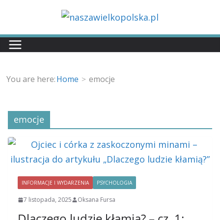
Przejdź
do
treści
You are here:
Home
emocje
emocje
INFORMACJE I WYDARZENIA
PSYCHOLOGIA
7 listopada, 2025
Oksana Fursa
Dlaczego ludzie kłamią? – cz. 1: