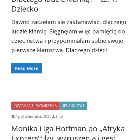
Dziecko
Dawno zaczęłam się zastanawiać, dlaczego
ludzie kłamią. Sięgnęłam więc pamięcią do
dzieciństwa i przypomniałam sobie swoje
pierwsze kłamstwa. Dlaczego dzieci
Read More
INFORMACJE I WYDARZENIA
LIFE AND STYLE
7 października, 2025
Thor
Monika i Iga Hoffman po „Afryka
Express”: łzy, wzruszenia i gest