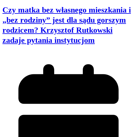
Czy matka bez własnego mieszkania i
„bez rodziny” jest dla sądu gorszym
rodzicem? Krzysztof Rutkowski
zadaje pytania instytucjom