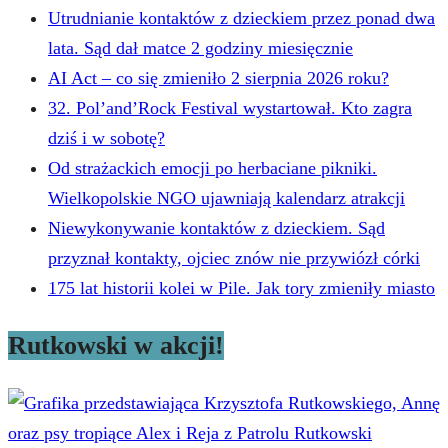
Utrudnianie kontaktów z dzieckiem przez ponad dwa
lata. Sąd dał matce 2 godziny miesięcznie
AI Act – co się zmieniło 2 sierpnia 2026 roku?
32. Pol’and’Rock Festival wystartował. Kto zagra
dziś i w sobotę?
Od strażackich emocji po herbaciane pikniki.
Wielkopolskie NGO ujawniają kalendarz atrakcji
Niewykonywanie kontaktów z dzieckiem. Sąd
przyznał kontakty, ojciec znów nie przywiózł córki
175 lat historii kolei w Pile. Jak tory zmieniły miasto
Rutkowski w akcji!