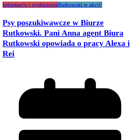
Informacje i wydarzenia
Rutkowski w akcji!
Psy poszukiwawcze w Biurze
Rutkowski. Pani Anna agent Biura
Rutkowski opowiada o pracy Alexa i
Rei