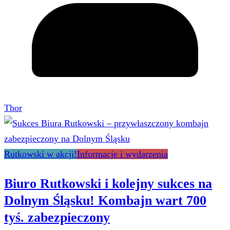
Thor
Rutkowski w akcji!
Informacje i wydarzenia
Biuro Rutkowski i kolejny sukces na
Dolnym Śląsku! Kombajn wart 700
tyś. zabezpieczony