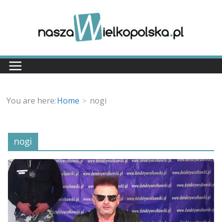
Przejdź
do
treści
You are here:
Home
nogi
nogi