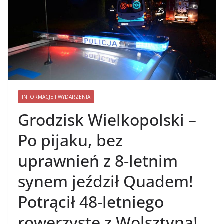
INFORMACJE I WYDARZENIA
Grodzisk Wielkopolski –
Po pijaku, bez
uprawnień z 8-letnim
synem jeździł Quadem!
Potrącił 48-letniego
rowerzystę z Wolsztyna!