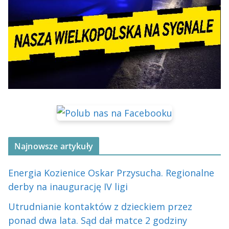
Najnowsze artykuły
Energia Kozienice Oskar Przysucha. Regionalne
derby na inaugurację IV ligi
Utrudnianie kontaktów z dzieckiem przez
ponad dwa lata. Sąd dał matce 2 godziny