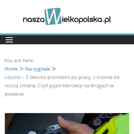
Przejdź
do
treści
You are here:
Home
Na sygnale
Leszno – Z dwoma promilami po pracy, z trzema na
nocną zmianę. Czyli pijani kierowcy na drogach w
powiecie