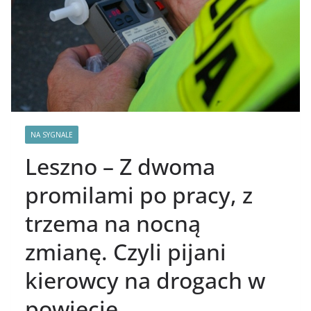
NA SYGNALE
Leszno – Z dwoma
promilami po pracy, z
trzema na nocną
zmianę. Czyli pijani
kierowcy na drogach w
powiecie