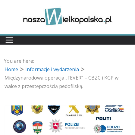
Przejdź
do
treści
You are here:
Home
Informacje i wydarzenia
Międzynarodowa operacja „FEVER” – CBZC i KGP w
walce z przestępczością pedofilską.