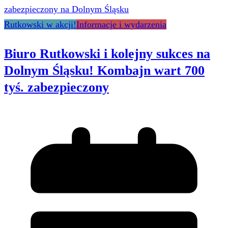
Rutkowski w akcji!
Informacje i wydarzenia
Biuro Rutkowski i kolejny sukces na
Dolnym Śląsku! Kombajn wart 700
tyś. zabezpieczony