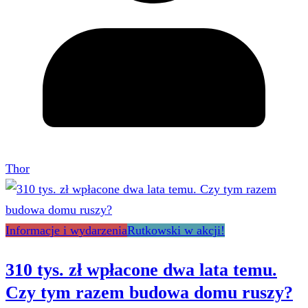
Thor
Informacje i wydarzenia
Rutkowski w akcji!
310 tys. zł wpłacone dwa lata temu.
Czy tym razem budowa domu ruszy?