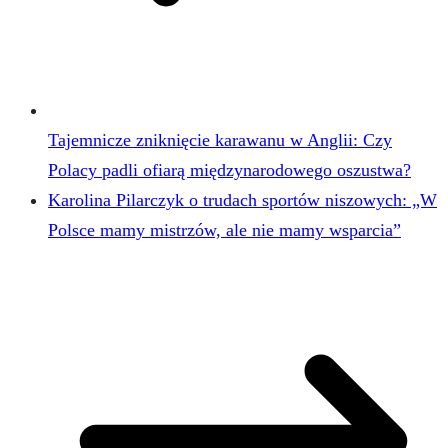
Tajemnicze zniknięcie karawanu w Anglii: Czy
Polacy padli ofiarą międzynarodowego oszustwa?
Karolina Pilarczyk o trudach sportów niszowych: „W
Polsce mamy mistrzów, ale nie mamy wsparcia”