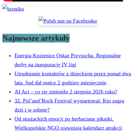
Najnowsze artykuły
Energia Kozienice Oskar Przysucha. Regionalne
derby na inaugurację IV ligi
Utrudnianie kontaktów z dzieckiem przez ponad dwa
lata. Sąd dał matce 2 godziny miesięcznie
AI Act – co się zmieniło 2 sierpnia 2026 roku?
32. Pol’and’Rock Festival wystartował. Kto zagra
dziś i w sobotę?
Od strażackich emocji po herbaciane pikniki.
Wielkopolskie NGO ujawniają kalendarz atrakcji