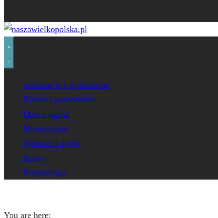
Informacje i wydarzenia
Biznes i gospodarka
Dom i ogród
Motoryzacja
Zdrowie i uroda
Prawo
Psychologia
You are here: