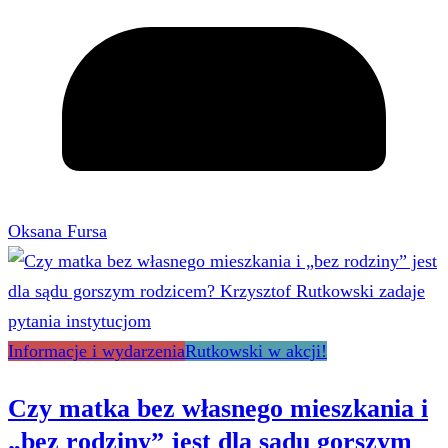
Oksana Fursa
Informacje i wydarzenia
Rutkowski w akcji!
Czy matka bez własnego mieszkania i
„bez rodziny” jest dla sądu gorszym