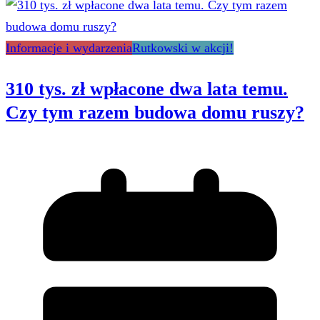
Informacje i wydarzenia
Rutkowski w akcji!
310 tys. zł wpłacone dwa lata temu.
Czy tym razem budowa domu ruszy?