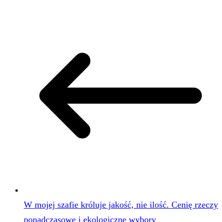
W mojej szafie króluje jakość, nie ilość. Cenię rzeczy
ponadczasowe i ekologiczne wybory