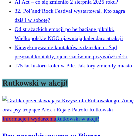
AI Act – co się zmieniło 2 sierpnia 2026 roku?
32. Pol’and’Rock Festival wystartował. Kto zagra
dziś i w sobotę?
Od strażackich emocji po herbaciane pikniki.
Wielkopolskie NGO ujawniają kalendarz atrakcji
Niewykonywanie kontaktów z dzieckiem. Sąd
przyznał kontakty, ojciec znów nie przywiózł córki
175 lat historii kolei w Pile. Jak tory zmieniły miasto
Rutkowski w akcji!
Informacje i wydarzenia
Rutkowski w akcji!