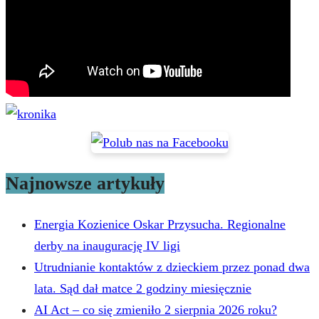
Najnowsze artykuły
Energia Kozienice Oskar Przysucha. Regionalne
derby na inaugurację IV ligi
Utrudnianie kontaktów z dzieckiem przez ponad dwa
lata. Sąd dał matce 2 godziny miesięcznie
AI Act – co się zmieniło 2 sierpnia 2026 roku?