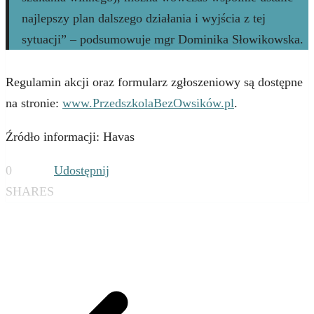
najlepszy plan dalszego działania i wyjścia z tej
sytuacji” – podsumowuje mgr Dominika Słowikowska.
Regulamin akcji oraz formularz zgłoszeniowy są dostępne
na stronie:
www.PrzedszkolaBezOwsików.pl
.
Źródło informacji: Havas
0
Udostępnij
SHARES