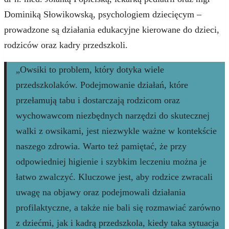
Dominiką Słowikowską, psychologiem dziecięcym –
prowadzone są działania edukacyjne kierowane do dzieci,
rodziców oraz kadry przedszkoli.
„Owsiki to problem, który dotyka wiele
przedszkolaków. Podejmowanie działań, które
przełamują tabu i dostarczają rodzicom oraz
wychowawcom niezbędnych narzędzi do skutecznej
walki z owsikami, jest niezwykle ważne w kontekście
naszego zdrowia. Warto też pamiętać, że przy
odpowiedniej higienie i szybkim leczeniu można je
łatwo zwalczyć. Kluczowe jest, aby rodzice zwracali
uwagę na objawy oraz podejmowali działania
profilaktyczne, a także nie bali się rozmawiać zarówno
z dziećmi, jak i kadrą przedszkola, kiedy taka sytuacja