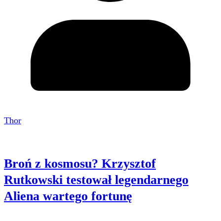
Thor
Broń z kosmosu? Krzysztof
Rutkowski testował legendarnego
Aliena wartego fortunę