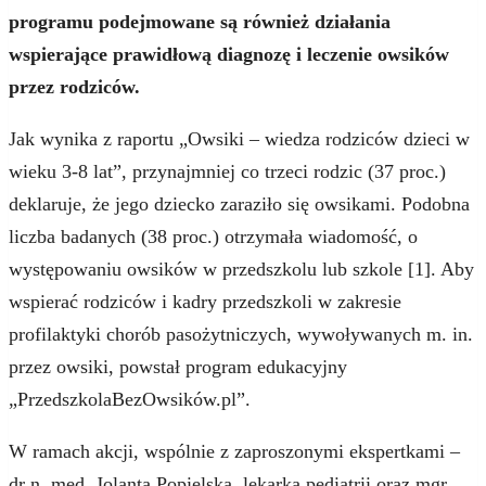
programu podejmowane są również działania
wspierające prawidłową diagnozę i leczenie owsików
przez rodziców.
Jak wynika z raportu „Owsiki – wiedza rodziców dzieci w
wieku 3-8 lat”, przynajmniej co trzeci rodzic (37 proc.)
deklaruje, że jego dziecko zaraziło się owsikami. Podobna
liczba badanych (38 proc.) otrzymała wiadomość, o
występowaniu owsików w przedszkolu lub szkole [1]. Aby
wspierać rodziców i kadry przedszkoli w zakresie
profilaktyki chorób pasożytniczych, wywoływanych m. in.
przez owsiki, powstał program edukacyjny
„PrzedszkolaBezOwsików.pl”.
W ramach akcji, wspólnie z zaproszonymi ekspertkami –
dr n. med. Jolantą Popielską, lekarką pediatrii oraz mgr