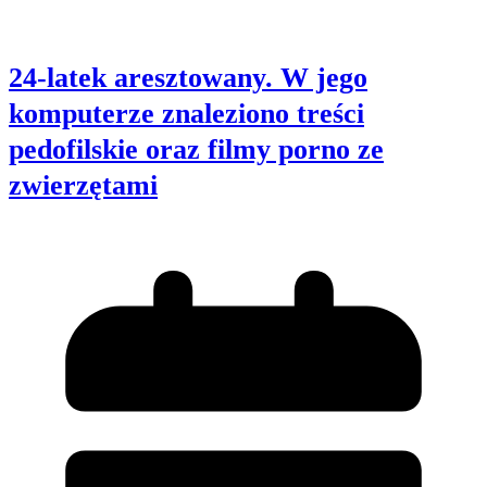
24-latek aresztowany. W jego
komputerze znaleziono treści
pedofilskie oraz filmy porno ze
zwierzętami