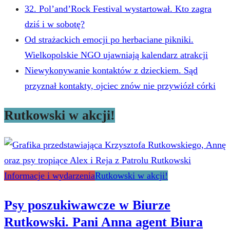
32. Pol’and’Rock Festival wystartował. Kto zagra
dziś i w sobotę?
Od strażackich emocji po herbaciane pikniki.
Wielkopolskie NGO ujawniają kalendarz atrakcji
Niewykonywanie kontaktów z dzieckiem. Sąd
przyznał kontakty, ojciec znów nie przywiózł córki
Rutkowski w akcji!
Informacje i wydarzenia
Rutkowski w akcji!
Psy poszukiwawcze w Biurze
Rutkowski. Pani Anna agent Biura