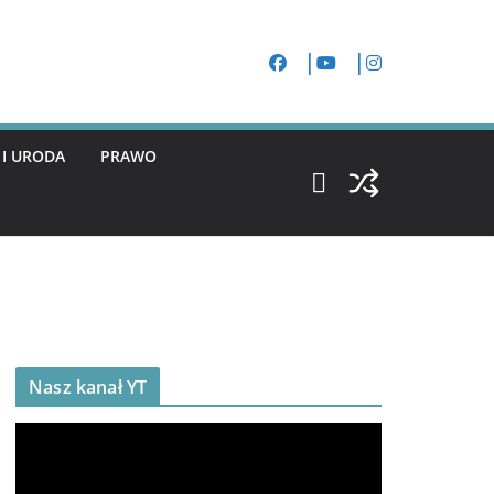
 I URODA
PRAWO
Nasz kanał YT