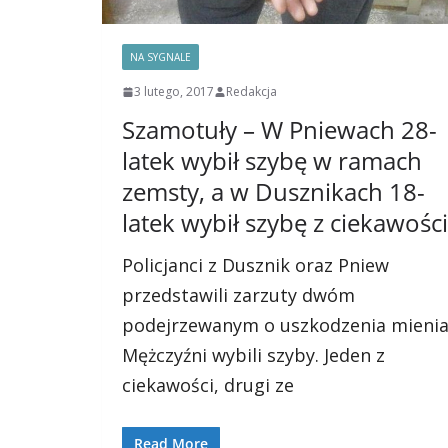
NA SYGNALE
3 lutego, 2017
Redakcja
Szamotuły – W Pniewach 28-
latek wybił szybę w ramach
zemsty, a w Dusznikach 18-
latek wybił szybę z ciekawości
Policjanci z Dusznik oraz Pniew
przedstawili zarzuty dwóm
podejrzewanym o uszkodzenia mienia
Mężczyźni wybili szyby. Jeden z
ciekawości, drugi ze
Read More