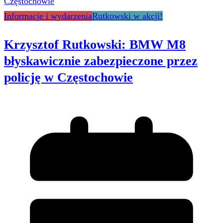
Informacje i wydarzenia
Rutkowski w akcji!
Krzysztof Rutkowski: BMW M8
błyskawicznie zabezpieczone przez
policję w Częstochowie