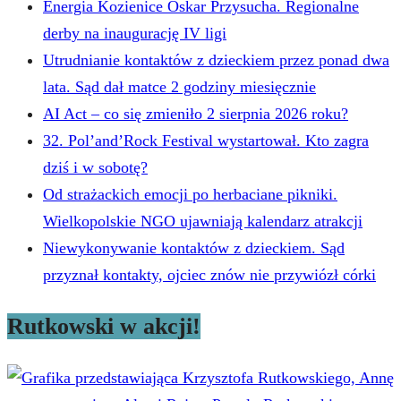
Energia Kozienice Oskar Przysucha. Regionalne
derby na inaugurację IV ligi
Utrudnianie kontaktów z dzieckiem przez ponad dwa
lata. Sąd dał matce 2 godziny miesięcznie
AI Act – co się zmieniło 2 sierpnia 2026 roku?
32. Pol’and’Rock Festival wystartował. Kto zagra
dziś i w sobotę?
Od strażackich emocji po herbaciane pikniki.
Wielkopolskie NGO ujawniają kalendarz atrakcji
Niewykonywanie kontaktów z dzieckiem. Sąd
przyznał kontakty, ojciec znów nie przywiózł córki
Rutkowski w akcji!