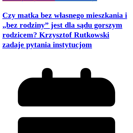
Czy matka bez własnego mieszkania i
„bez rodziny” jest dla sądu gorszym
rodzicem? Krzysztof Rutkowski
zadaje pytania instytucjom