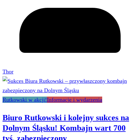
Thor
Rutkowski w akcji!
Informacje i wydarzenia
Biuro Rutkowski i kolejny sukces na
Dolnym Śląsku! Kombajn wart 700
tyś. zabezpieczony