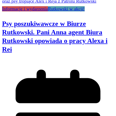
Informacje i wydarzenia
Rutkowski w akcji!
Psy poszukiwawcze w Biurze
Rutkowski. Pani Anna agent Biura
Rutkowski opowiada o pracy Alexa i
Rei