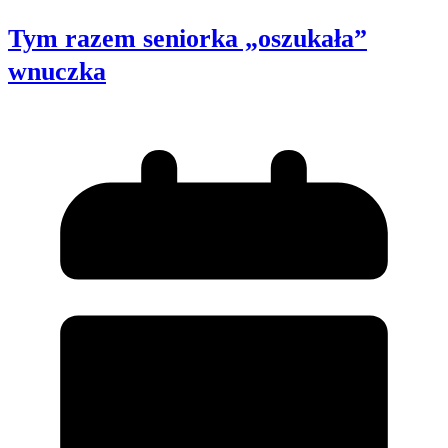
Tym razem seniorka „oszukała”
wnuczka