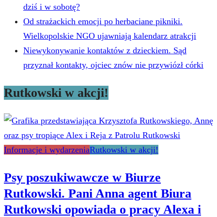
dziś i w sobotę?
Od strażackich emocji po herbaciane pikniki.
Wielkopolskie NGO ujawniają kalendarz atrakcji
Niewykonywanie kontaktów z dzieckiem. Sąd
przyznał kontakty, ojciec znów nie przywiózł córki
Rutkowski w akcji!
Informacje i wydarzenia
Rutkowski w akcji!
Psy poszukiwawcze w Biurze
Rutkowski. Pani Anna agent Biura
Rutkowski opowiada o pracy Alexa i