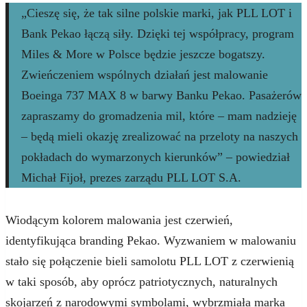
„Cieszę się, że tak silne polskie marki, jak PLL LOT i
Bank Pekao łączą siły. Dzięki tej współpracy, program
Miles & More w Polsce będzie jeszcze bogatszy.
Zwieńczeniem wspólnych działań jest malowanie
Boeinga 737 MAX 8 w barwy Banku Pekao. Pasażerów
zapraszamy do gromadzenia mil, które – mam nadzieję
– będą mieli okazję zrealizować na przeloty na naszych
pokładach do wymarzonych kierunków” – powiedział
Michał Fijoł, prezes zarządu PLL LOT S.A.
Wiodącym kolorem malowania jest czerwień,
identyfikująca branding Pekao. Wyzwaniem w malowaniu
stało się połączenie bieli samolotu PLL LOT z czerwienią
w taki sposób, aby oprócz patriotycznych, naturalnych
skojarzeń z narodowymi symbolami, wybrzmiała marka