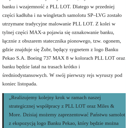
banku i wzajemność z PLL LOT. Dlatego w przedniej
części kadłuba i na wingletach samolotu SP–LVG zostało
utrzymane tradycyjne malowanie PLL LOT. Z kolei w
tylnej części MAX-a pojawia się oznakowanie banku,
łącznie z obszarem statecznika pionowego, tzw. ogonem,
gdzie znajduje się Żubr, będący sygnetem z logo Banku
Pekao S.A. Boeing 737 MAX 8 w kolorach PLL LOT oraz
banku będzie latał na trasach krótko i
średniodystansowych. W swój pierwszy rejs wyruszy pod
koniec listopada.
„Realizujemy kolejny krok w ramach naszej
strategicznej współpracy z PLL LOT oraz Miles &
More. Dzisiaj możemy zaprezentować Państwu samolot
z ekspozycją logo Banku Pekao, który będzie można