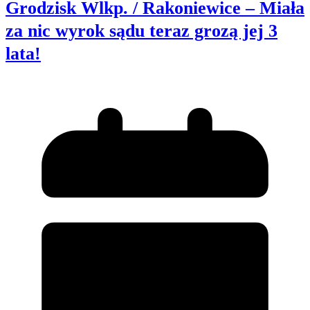
Grodzisk Wlkp. / Rakoniewice – Miała
za nic wyrok sądu teraz grozą jej 3
lata!