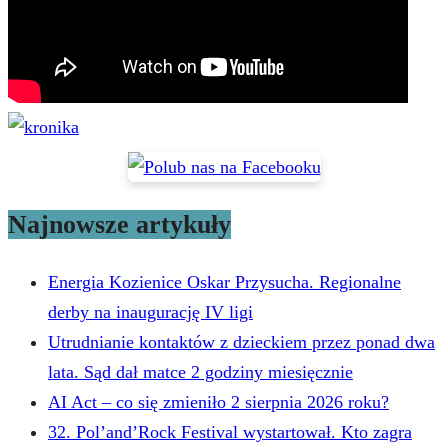
Najnowsze artykuły
Energia Kozienice Oskar Przysucha. Regionalne
derby na inaugurację IV ligi
Utrudnianie kontaktów z dzieckiem przez ponad dwa
lata. Sąd dał matce 2 godziny miesięcznie
AI Act – co się zmieniło 2 sierpnia 2026 roku?
32. Pol’and’Rock Festival wystartował. Kto zagra