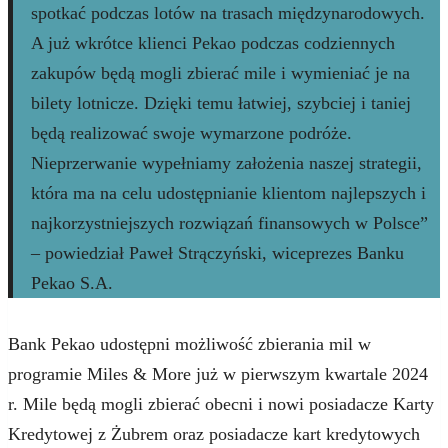
spotkać podczas lotów na trasach międzynarodowych.
A już wkrótce klienci Pekao podczas codziennych
zakupów będą mogli zbierać mile i wymieniać je na
bilety lotnicze. Dzięki temu łatwiej, szybciej i taniej
będą realizować swoje wymarzone podróże.
Nieprzerwanie wypełniamy założenia naszej strategii,
która ma na celu udostępnianie klientom najlepszych i
najkorzystniejszych rozwiązań finansowych w Polsce”
– powiedział Paweł Strączyński, wiceprezes Banku
Pekao S.A.
Bank Pekao udostępni możliwość zbierania mil w
programie Miles & More już w pierwszym kwartale 2024
r. Mile będą mogli zbierać obecni i nowi posiadacze Karty
Kredytowej z Żubrem oraz posiadacze kart kredytowych