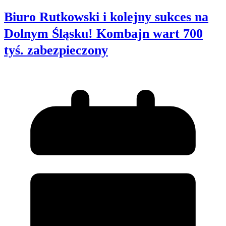
Biuro Rutkowski i kolejny sukces na
Dolnym Śląsku! Kombajn wart 700
tyś. zabezpieczony