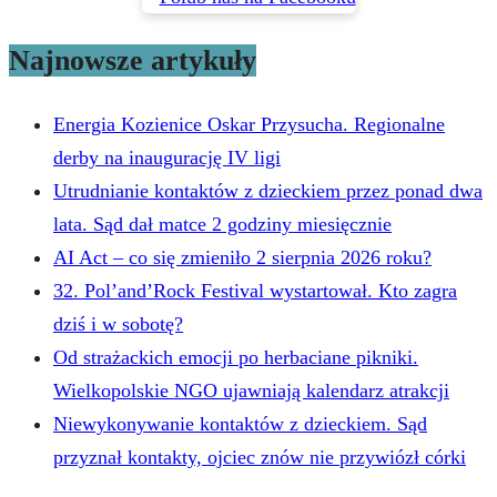
Najnowsze artykuły
Energia Kozienice Oskar Przysucha. Regionalne
derby na inaugurację IV ligi
Utrudnianie kontaktów z dzieckiem przez ponad dwa
lata. Sąd dał matce 2 godziny miesięcznie
AI Act – co się zmieniło 2 sierpnia 2026 roku?
32. Pol’and’Rock Festival wystartował. Kto zagra
dziś i w sobotę?
Od strażackich emocji po herbaciane pikniki.
Wielkopolskie NGO ujawniają kalendarz atrakcji
Niewykonywanie kontaktów z dzieckiem. Sąd
przyznał kontakty, ojciec znów nie przywiózł córki