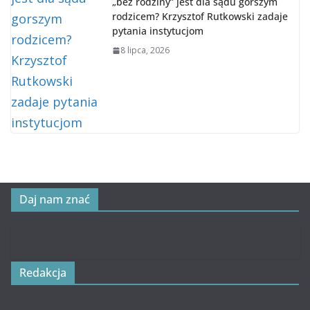
„bez rodziny” jest dla sądu gorszym
rodzicem? Krzysztof Rutkowski zadaje
pytania instytucjom
8 lipca, 2026
Daj nam znać
Redakcja