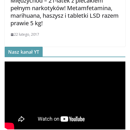
Międzychód – 21-latek z plecakiem
pełnym narkotyków! Metamfetamina,
marihuana, haszysz i tabletki LSD razem
prawie 5 kg!
22 lutego, 2017
Nasz kanał YT