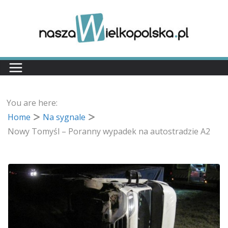
Przejdź
do
treści
You are here:
Home
Na sygnale
Nowy Tomyśl – Poranny wypadek na autostradzie A2