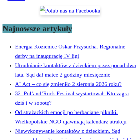
Najnowsze artykuły
Energia Kozienice Oskar Przysucha. Regionalne
derby na inaugurację IV ligi
Utrudnianie kontaktów z dzieckiem przez ponad dwa
lata. Sąd dał matce 2 godziny miesięcznie
AI Act – co się zmieniło 2 sierpnia 2026 roku?
32. Pol’and’Rock Festival wystartował. Kto zagra
dziś i w sobotę?
Od strażackich emocji po herbaciane pikniki.
Wielkopolskie NGO ujawniają kalendarz atrakcji
Niewykonywanie kontaktów z dzieckiem. Sąd