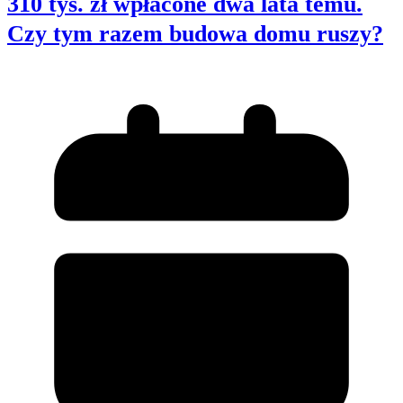
310 tys. zł wpłacone dwa lata temu.
Czy tym razem budowa domu ruszy?