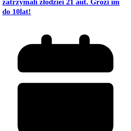
zatrzymali złodziei 21 aut. Grozi im
do 10lat!