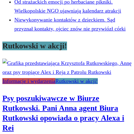
Od strażackich emocji po herbaciane pikniki.
Wielkopolskie NGO ujawniają kalendarz atrakcji
Niewykonywanie kontaktów z dzieckiem. Sąd
przyznał kontakty, ojciec znów nie przywiózł córki
Rutkowski w akcji!
Informacje i wydarzenia
Rutkowski w akcji!
Psy poszukiwawcze w Biurze
Rutkowski. Pani Anna agent Biura
Rutkowski opowiada o pracy Alexa i
Rei