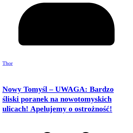
Thor
Nowy Tomyśl – UWAGA: Bardzo
śliski poranek na nowotomyskich
ulicach! Apelujemy o ostrożność!