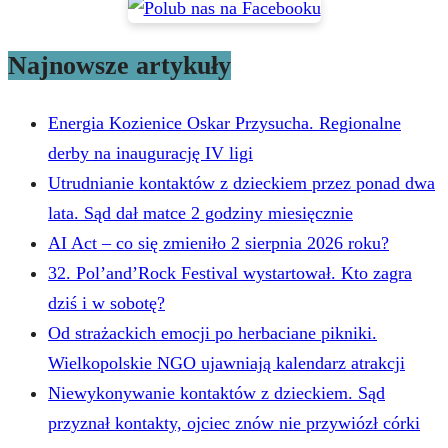
Najnowsze artykuły
Energia Kozienice Oskar Przysucha. Regionalne
derby na inaugurację IV ligi
Utrudnianie kontaktów z dzieckiem przez ponad dwa
lata. Sąd dał matce 2 godziny miesięcznie
AI Act – co się zmieniło 2 sierpnia 2026 roku?
32. Pol’and’Rock Festival wystartował. Kto zagra
dziś i w sobotę?
Od strażackich emocji po herbaciane pikniki.
Wielkopolskie NGO ujawniają kalendarz atrakcji
Niewykonywanie kontaktów z dzieckiem. Sąd
przyznał kontakty, ojciec znów nie przywiózł córki