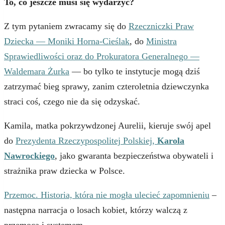
To, co jeszcze musi się wydarzyć?
Z tym pytaniem zwracamy się do
Rzeczniczki Praw
Dziecka — Moniki Horna-Cieślak
, do
Ministra
Sprawiedliwości oraz do Prokuratora Generalnego —
Waldemara Żurka
— bo tylko te instytucje mogą dziś
zatrzymać bieg sprawy, zanim czteroletnia dziewczynka
straci coś, czego nie da się odzyskać.
Kamila, matka pokrzywdzonej Aurelii, kieruje swój apel
do
Prezydenta Rzeczypospolitej Polskiej,
Karola
Nawrockiego
, jako gwaranta bezpieczeństwa obywateli i
strażnika praw dziecka w Polsce.
Przemoc. Historia, która nie mogła ulecieć zapomnieniu
–
następna narracja o losach kobiet, którzy walczą z
przemocą i systemem.