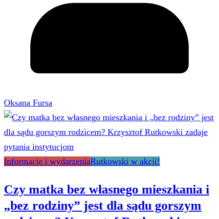
Oksana Fursa
Informacje i wydarzenia
Rutkowski w akcji!
Czy matka bez własnego mieszkania i
„bez rodziny” jest dla sądu gorszym