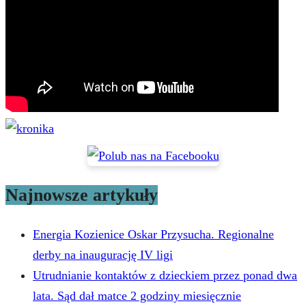
Najnowsze artykuły
Energia Kozienice Oskar Przysucha. Regionalne
derby na inaugurację IV ligi
Utrudnianie kontaktów z dzieckiem przez ponad dwa
lata. Sąd dał matce 2 godziny miesięcznie