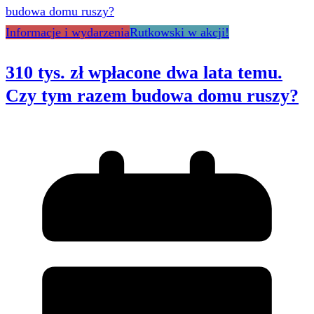
Informacje i wydarzenia
Rutkowski w akcji!
310 tys. zł wpłacone dwa lata temu.
Czy tym razem budowa domu ruszy?