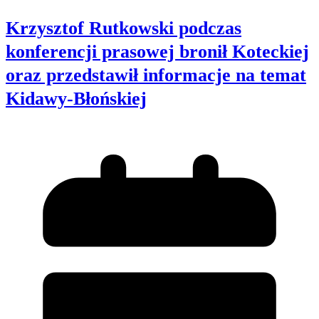
Krzysztof Rutkowski podczas
konferencji prasowej bronił Koteckiej
oraz przedstawił informacje na temat
Kidawy-Błońskiej