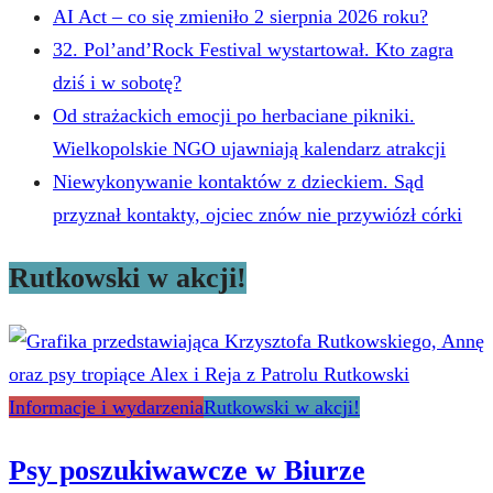
AI Act – co się zmieniło 2 sierpnia 2026 roku?
32. Pol’and’Rock Festival wystartował. Kto zagra
dziś i w sobotę?
Od strażackich emocji po herbaciane pikniki.
Wielkopolskie NGO ujawniają kalendarz atrakcji
Niewykonywanie kontaktów z dzieckiem. Sąd
przyznał kontakty, ojciec znów nie przywiózł córki
Rutkowski w akcji!
Informacje i wydarzenia
Rutkowski w akcji!
Psy poszukiwawcze w Biurze