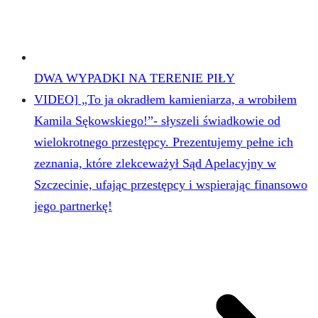
DWA WYPADKI NA TERENIE PIŁY
VIDEO] „To ja okradłem kamieniarza, a wrobiłem
Kamila Sękowskiego!”- słyszeli świadkowie od
wielokrotnego przestępcy. Prezentujemy pełne ich
zeznania, które zlekceważył Sąd Apelacyjny w
Szczecinie, ufając przestępcy i wspierając finansowo
jego partnerkę!